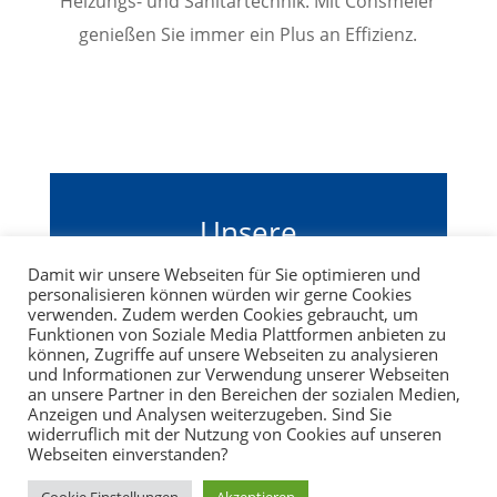
Heizungs- und Sanitärtechnik. Mit Cöhsmeier
genießen Sie immer ein Plus an Effizienz.
Unsere
Büroöffnungszeiten
Damit wir unsere Webseiten für Sie optimieren und
personalisieren können würden wir gerne Cookies
Mo-Do: von 7.30 Uhr bis 12.00 Uhr
verwenden. Zudem werden Cookies gebraucht, um
und von 14.00 Uhr bis 16.30 Uhr
Funktionen von Soziale Media Plattformen anbieten zu
können, Zugriffe auf unsere Webseiten zu analysieren
und Informationen zur Verwendung unserer Webseiten
Fr: 7.30 Uhr bis 13.00 Uhr
an unsere Partner in den Bereichen der sozialen Medien,
Anzeigen und Analysen weiterzugeben. Sind Sie
widerruflich mit der Nutzung von Cookies auf unseren
Webseiten einverstanden?
IMPRESSUM
DATENSCHUTZ
KONTAKT