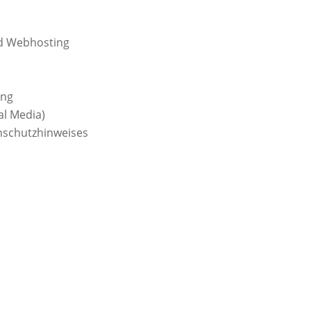
nd Webhosting
ung
al Media)
nschutzhinweises