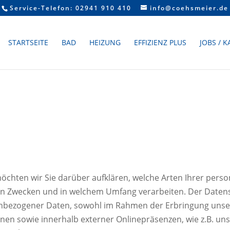
Service-Telefon: 02941 910 410
info@coehsmeier.de
STARTSEITE
BAD
HEIZUNG
EFFIZIENZ PLUS
JOBS / 
öchten wir Sie darüber aufklären, welche Arten Ihrer per
hen Zwecken und in welchem Umfang verarbeiten. Der Datensc
bezogener Daten, sowohl im Rahmen der Erbringung unser
nen sowie innerhalb externer Onlinepräsenzen, wie z.B. uns