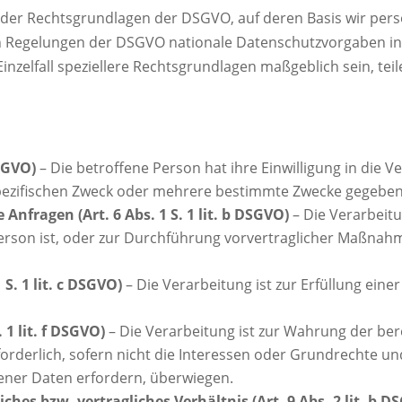
t der Rechtsgrundlagen der DSGVO, auf deren Basis wir per
n Regelungen der DSGVO nationale Datenschutzvorgaben i
 Einzelfall speziellere Rechtsgrundlagen maßgeblich sein, te
DSGVO)
– Die betroffene Person hat ihre Einwilligung in die V
ezifischen Zweck oder mehrere bestimmte Zwecke gegeben
Anfragen (Art. 6 Abs. 1 S. 1 lit. b DSGVO)
– Die Verarbeitun
erson ist, oder zur Durchführung vorvertraglicher Maßnahme
 S. 1 lit. c DSGVO)
– Die Verarbeitung ist zur Erfüllung einer
 1 lit. f DSGVO)
– Die Verarbeitung ist zur Wahrung der ber
forderlich, sofern nicht die Interessen oder Grundrechte u
ener Daten erfordern, überwiegen.
hes bzw. vertragliches Verhältnis (Art. 9 Abs. 2 lit. b D