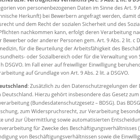
orien von personenbezogenen Daten im Sinne des Art. 9 A
nische Herkunft) bei Bewerbern angefragt werden, damit d
tsrecht und dem Recht der sozialen Sicherheit und des So
flichten nachkommen kann, erfolgt deren Verarbeitung nach 
r Bewerber oder anderer Personen gem. Art. 9 Abs. 2 lit. c
izin, für die Beurteilung der Arbeitsfähigkeit des Beschäft
undheits- oder Sozialbereich oder für die Verwaltung von
t. h DSGVO. Im Fall einer auf freiwilliger Einwilligung beru
arbeitung auf Grundlage von Art. 9 Abs. 2 lit. a DSGVO.
Deutschland
: Zusätzlich zu den Datenschutzregelungen de
n Deutschland. Hierzu gehört insbesondere das Gesetz zum
erarbeitung (Bundesdatenschutzgesetz – BDSG). Das BDSG 
Löschung, zum Widerspruchsrecht, zur Verarbeitung beson
e und zur Übermittlung sowie automatisierten Entscheidungs
enverarbeitung für Zwecke des Beschäftigungsverhältnisses 
igung von Beschäftigungsverhältnissen sowie die Einwilli